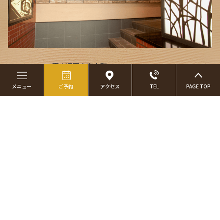
〒930-0029 富山県富山市本町2-17
富山マンテンホテル横「マンテンプラザ」2Ｆ
メニュー
ご予約
アクセス
TEL
PAGE TOP
営業時間：17:30〜22:00 (L.O.21:30)
お車でお越しの際は富山マンテンホテル内駐車場をご利用くだ
さい。
JR富山駅から徒歩10分
富山地方鉄道市電から桜橋駅から徒歩1分
当店ご利用の方、駐車場3時間無料
※マンテンホテル内駐車場に限ります。